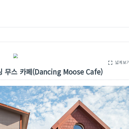
넓게보
fullscreen
스 카페(Dancing Moose Cafe)