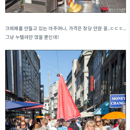
크레페를 만들고 있는 아주머니. 가격은 장당 만원 꼴..ㄷㄷㄷ..
그냥 누텔라만 얹을 뿐인데!