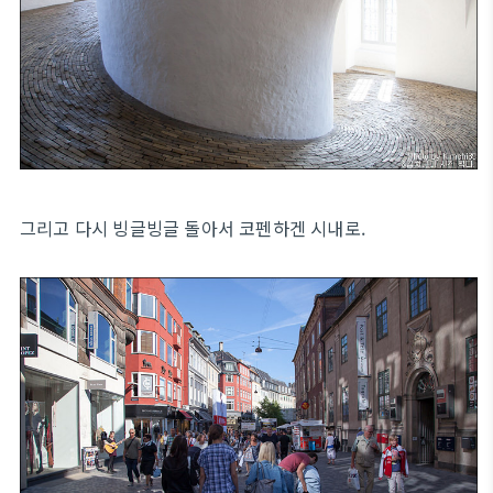
그리고 다시 빙글빙글 돌아서 코펜하겐 시내로.