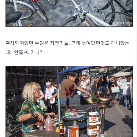
주차되어있던 수많은 자전거들. 근데 묶여있던것도 아니었는
데.. 안훔쳐..가나?