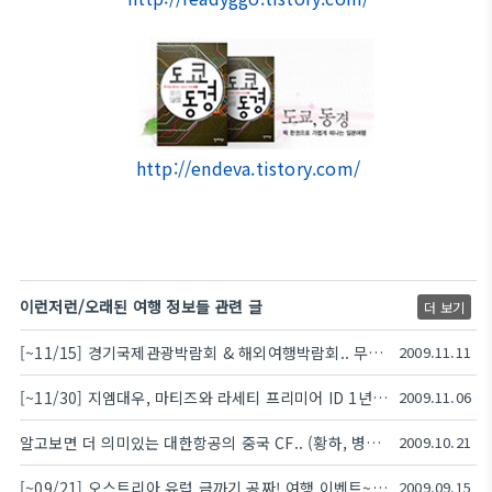
http://endeva.tistory.com/
이런저런/오래된 여행 정보들 관련 글
더 보기
[~11/15] 경기국제관광박람회 & 해외여행박람회.. 무료로 입장하세요!
2009.11.11
[~11/30] 지엠대우, 마티즈와 라세티 프리미어 ID 1년 무료시승 기회를 잡으세요!
2009.11.06
알고보면 더 의미있는 대한항공의 중국 CF.. (황하, 병마용, 대안탑)
2009.10.21
[~09/21] 오스트리아 유럽 금까기 공짜! 여행 이벤트~ (올림푸스 PEN E-P1 제공)
2009.09.15