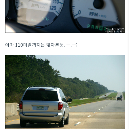
아마 110마일까지는 밟아본듯. ㅡ.ㅡ;