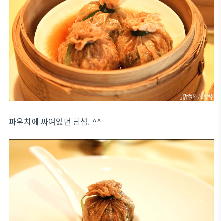
파우치에 싸여있던 딤섬. ^^