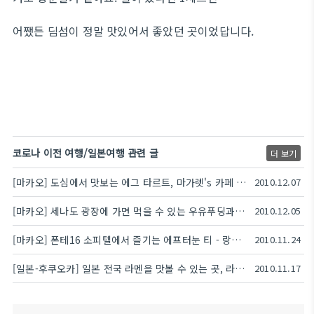
어쨌든 딤섬이 정말 맛있어서 좋았던 곳이었답니다.
코로나 이전 여행/일본여행 관련 글
더 보기
[마카오] 도심에서 맛보는 에그 타르트, 마가렛's 카페 이 나타(Margaret's Cafe e Nata)
2010.12.07
[마카오] 세나도 광장에 가면 먹을 수 있는 우유푸딩과 계란푸딩
2010.12.05
[마카오] 폰테16 소피텔에서 즐기는 에프터눈 티 - 랑데뷰
2010.11.24
[일본-후쿠오카] 일본 전국 라멘을 맛볼 수 있는 곳, 라면스타디움 - 후쿠오카 캐널시티 쇼다이다루마(初代だるま)
2010.11.17