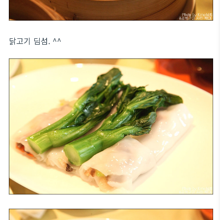
닭고기 딤섬. ^^