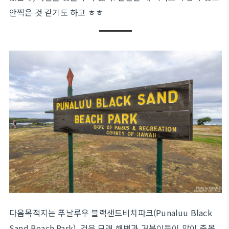
안찍은 것 같기도 하고 ㅎㅎ
다음목적지는 푸날루우 블랙샌드비치파크(Punaluu Black
Sand Beach Park). 검은 모래 해변과 거북이들이 많이 출몰