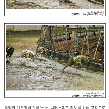
열약한 렌즈장비 탓에(ㅠㅠ) 셔터스피드 확보를 위해 고감도로