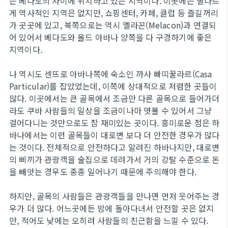
는 베다도의 사이에 위치하고 있는 지역이다. 이곳에는 별다르
게 역사적인 지역은 없지만, 쇼핑센터, 카페, 클럽 등 즐길꺼리
가 곳곳에 있고, 북쪽으로는 역시 멜라꼰(Melacon)과 연결되
어 있어서 베다도와 올드 아바나 양쪽을 다 구경하기에 좋은
지역이다.
나 역시도 센뜨로 아바나쪽에 숙소인 까사 빠띠꿀라르(Casa
Particular)를 잡았었는데, 이쪽에 상대적으로 저렴한 곳들이
많다. 이곳에서는 큰 골목에서 조금만 다른 골목으로 들어가더
라도 쿠바 사람들의 일상을 조금이나마 엿볼 수 있어서 그냥
걸어다니는 것만으로도 참 재미있는 곳이다. 흥미로운 점은 하
바나에서는 이런 골목들이 대로변 보다 더 안전한 경우가 많다
는 것이다. 전체적으로 안전하다고 알려진 하바나지만, 대로변
의 삐끼가 관광객을 술집으로 데려가서 거의 강탈 수준으로 돈
을 빼앗는 경우도 종종 일어나기 때문에 주의해야 한다.
하지만, 골목의 사람들은 관광객들을 만나면 먼저 웃어주는 경
우가 더 많다. 어느곳에든 밤에 돌아다녀서 안전할 곳은 없지
만, 적어도 낮에는 오히려 사람들의 친근함을 느낄 수 있다.