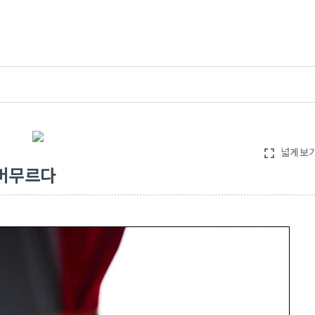
넓게보
fullscreen
 머무르다