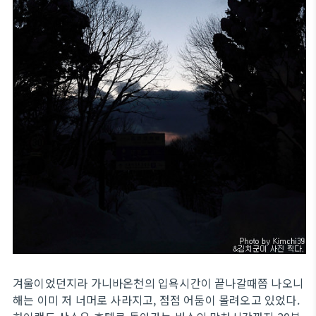
겨울이었던지라 가니바온천의 입욕시간이 끝나갈때쯤 나오니
해는 이미 저 너머로 사라지고, 점점 어둠이 몰려오고 있었다.