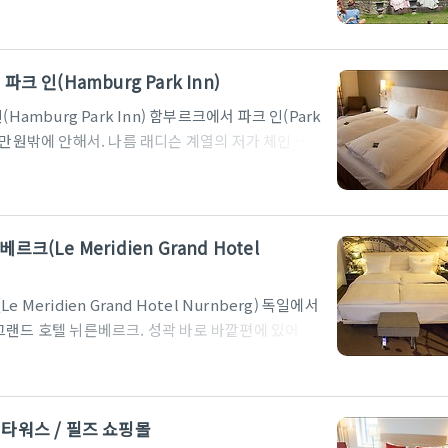
도로는 무료였지만, 코펜하겐에서 오덴세로 향하는 긴
스와 같은 장치가 없어서 직접 돈을 내야 했는데, 사
 수 있었다. 오덴세가 위치한 곳은 퓐 섬(Fyn
 인(Hamburg Park Inn)
 1..
amburg Park Inn) 함부르크에서 파크 인(Park
6만원밖에 안해서. 나름 래디슨 계열의 저가 체인 호
소였다. 파리 샤를드골 공항 옆의 파크인은 좀 너무했
지 : http://www.park-inn-
낌의 린넨과 침대. 파크인이면 빨강, 노랑, 초록 등이
 수 없었다. 침대 옆으로는 바이블이... 나름 무난한
(Le Meridien Grand Hotel
eridien Grand Hotel Nurnberg) 독일에서
그랜드 호텔 뉘른베르크. 성곽 바로 바깥편에 있어서
, 지리적인 위치 외에도 독일에서 갔던 수많은 호
다. 직원의 친절이야 사람마다 다르게 느낄 수 있다
막으로 플랫멤버에게는 풀 뷔페를 제공한다는 것! 거기
타워스 / 필즈 쇼핑몰
르크에 가게 된다면, 다른 호텔은 그리 고려하지 않