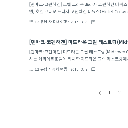
을 정도. 벌써 3번째 스테이다. 단점이라면 일반 객실은 좀
[덴마크-코펜하겐] 호텔 크라운 프라자 코펜하겐 타워스 
텔, 호텔 크라운 프라자 코펜하겐 타워스(Hotel Crown P
약할 수 있는 곳을 찾다가 선택한 곳이었다. 원래는 코
12 유럽 자동차 여행
· 2015. 3. 8.
format_list_bulleted
textsms
텔비용을 생각했을 때 가지고 있는 포인트로 예약할 수 
상보다 훨씬 좋은 컨디션에 꽤 맘에 들었던 호텔이었다.
것? 그래도 바로 앞이 역이라서 그게 크게 불편하지는 않
[덴마크-코펜하겐] 미드타운 그릴 레스토랑(Midtown 
http://www.ihg.com/crowneplaza/hotels/u..
[덴마크-코펜하겐] 미드타운 그릴 레스토랑(Midtown Gr
사는 메리어트호텔에 위치한 미드타운 그릴 레스토랑에서 
아니고, 마침 한국에서 전 세계 메리어트의 레스토랑에서 먹을 
12 유럽 자동차 여행
· 2015. 3. 7.
format_list_bulleted
textsms
이 곳에서 이용할 수 있었기 때문이었다. 지금은 없어져
타운 그릴의 입구. 메뉴판. 사실 가격만 봐서는 솔직히 
랑이니까. 근데 반대로 생각해보면 스테이크가 약 4~5
1
2
navigate_before
것도 아니었다. -_-;; 그냥 좀 겁을 먹었을 뿐. 3..