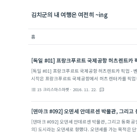
김치군의 내 여행은 여전히 ~ing
홈
[독일 #01] 프랑크푸르트 국제공항 허츠렌트카 픽업
[독일 #01] 프랑크푸르트 국제공항 허츠렌트카 픽업 - 벤
시작은 프랑크푸르트 국제공항에서 허츠 렌터카를 픽업하
스 일정동안 내내 여러 도시들의 크리스마스 마켓을 찾아
15 크리스마스마켓
· 2016. 11. 22.
format_list_bulleted
textsms
마스마켓이 아니더라도 지인이 살고 있는 도시에 방문하는
를 거쳐 도착하는 최종 목적지는 베를린. 이번 여행은 
허츠 렌터카로 선택했다. 럭셔리 차량 기준 한국사무소
[덴마크 #092] 오덴세 안데르센 박물관, 그리고
더 저렴하여 선결제로 예약. 스노우타이어까지 포함된 금
[덴마크 #092] 오덴세 안데르센 박물관, 그리고 동화 공
의) 도시라는 오덴세로 향했다. 오덴세를 가는 목적은 
지 않은 사람이 있을까 싶을 정도로 유명한데다가, 와이