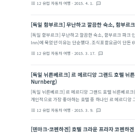
12 유럽 자동차 여행
· 2015. 4. 1.
format_list_bulleted
textsms
럽에서 꼭 가야 할 여행지 중 하나였다. 덴마크의 고속
다리는 유료로 통행세를 내고 건너야 했다. 우리는 하이패
람그림과 함께 Manuel 이라고 적혀 있어 대충 눈치를 챌
[독일 함부르크] 무난하고 깔끔한 숙소, 함부르크 파크
Island)로, 그 중심에 도시가 위치해 있다. 코펜하겐에서는
[독일 함부르크] 무난하고 깔끔한 숙소, 함부르크 파크 인(H
Inn)에 묵었던 이유는 단순했다. 조식포함요금이 단돈 
텔인데, 그냥 가볍게 잠만자고 가는 용도로는 무난한 숙
12 유럽 자동차 여행
· 2015. 3. 17.
format_list_bulleted
textsms
다 싶었지만, 여기는 깔끔한 분위기여서 꽤 만족스러웠다. 홈페이
hamburg.de/en/ 파크인스럽지 않은 뭔가 모던한 느
섞인 유치한 컬러가 있어야 하는데, 여긴 그런 색을 찾아볼
[독일 뉘른베르크] 르 메르디앙 그랜드 호텔 뉘른베르크
크기의 TV. 그 옆으로는 테이블이 있었다. ..
Nurnberg)
[독일 뉘른베르크] 르 메르디앙 그랜드 호텔 뉘른베르크(Le M
개인적으로 가장 좋아하는 호텔 중 하나인 르 메르디앙 
뉘른베르크 관광을 하기에 좋다는 점도 하나의 이유이지만
12 유럽 자동차 여행
· 2015. 3. 9.
format_list_bulleted
textsms
텔들 중 직원들이 가장 친절했던 호텔이기 때문이기도 했
지만, 그래도 뭐랄까 기대 이상이었달까. 그리고, 마지
[덴마크-코펜하겐] 호텔 크라운 프라자 코펜하겐 
다가 여기 조식은 훌륭하기까지 하다. 다음번에도 뉘른베