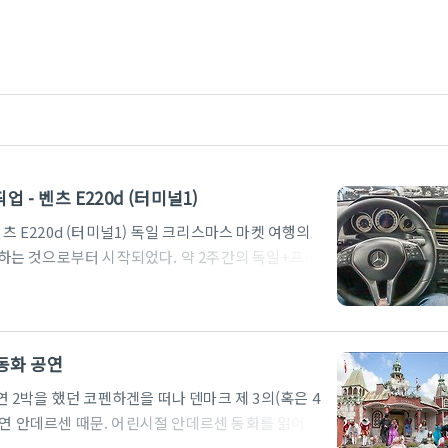
 - 벤츠 E220d (터미널1)
츠 E220d (터미널1) 독일 크리스마스 마켓 여행의
는 것으로부터 시작되었다. 약 2주간의 독일+프랑
다니는 것이 이번 여행의 주 목적이었는데, 크리스
 것도 목적 중 하나였다. 어쨌든, 2주간 여러도시
여러 렌터카 회사를 비교하다가 편도비가 나오지 않는
 공식 홈페이지에서 나오는 금액보다 선결제 금액이
 동화 공연
액이었다. 아이와 함께 여행하는..
연 2박을 했던 코펜하겐을 떠나 덴마크 제 3의(혹은 4
단연 안데르센 때문. 어린시절 안데르센 동화를 읽어보
프가 워낙 동화와 관련된 것들을 좋아하는 관계로 유