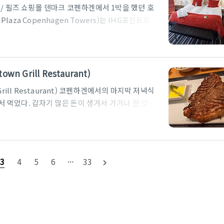
 좁은편..
/ 필즈 쇼핑몰 덴마크 코펜하겐에서 1박을 했던 호
laza Copenhagen Towers)는 IHG포인트로 예
펜하겐 중심가 쪽에서 머무르려고 했는데, 주차비나 호
있는 이곳이 가장 이득이었기 때문이었다. 그리고, 예
 단점은 시내까지 진입하는데 20분 정도 걸린다는
았다. 크라운 플라자 코펜하겐 타워스 :
Grill Restaurant)
ill Restaurant) 코펜하겐에서의 마지막 저녁식
먹었다. 갑자기 많은 돈이 생겨서 가거나 한 것은
수 있는 Gift Certificate가 있었는데 그 걸
버린 상품권이지만 그 때만 해도 나름 쏠쏠했다. 미드
좀 ㅎㄷㄷ했다. 물가비싼 덴마크에서 나름 고급 레스토
만원 정도였기 때문에 한국에 비하면 또 그렇게 비싼
3
4
5
6
···
33
navigate_next