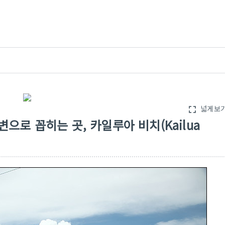
넓게보
fullscreen
변으로 꼽히는 곳, 카일루아 비치(Kailua