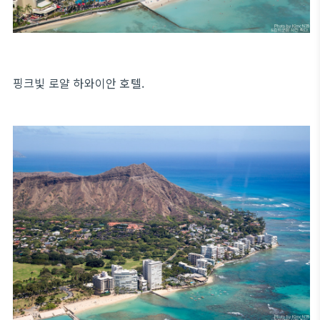
핑크빛 로얄 하와이안 호텔.