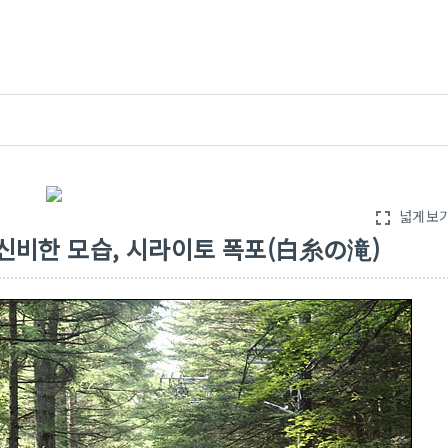
넓게보
fullscreen
신비한 모습, 시라이토 폭포(白糸の滝)