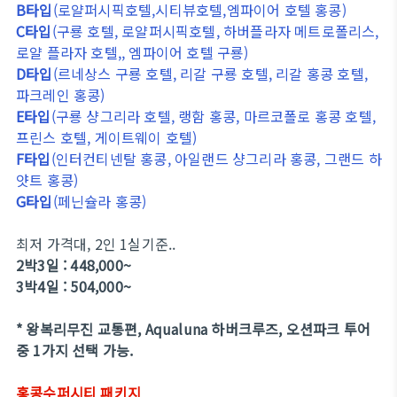
B타입
(로얄퍼시픽호텔,시티뷰호텔,엠파이어 호텔 홍콩)
C타입
(구룡 호텔, 로얄퍼시픽호텔, 하버플라자 메트로폴리스,
로얄 플라자 호텔,, 엠파이어 호텔 구룡)
D타입
(르네상스 구룡 호텔, 리갈 구룡 호텔, 리갈 홍콩 호텔,
파크레인 홍콩)
E타입
(구룡 샹그리라 호텔, 랭함 홍콩, 마르코폴로 홍콩 호텔,
프린스 호텔, 게이트웨이 호텔)
F타입
(인터컨티넨탈 홍콩, 아일랜드 샹그리라 홍콩, 그랜드 하
얏트 홍콩)
G타입
(페닌슐라 홍콩)
최저 가격대, 2인 1실기준..
2박3일 : 448,000~
3박4일 : 504,000~
* 왕복리무진 교통편, Aqualuna 하버크루즈, 오션파크 투어
중 1가지 선택 가능.
홍콩수퍼시티 패키지