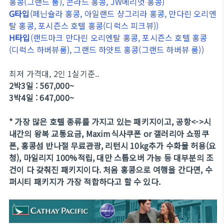
홍콩(그랜드 룸), 콘라드 홍콩, JW메리엇 홍콩)
G타입
(페닌슐라 홍콩, 아일랜드 샹그리라 홍콩, 만다린 오리엔
탈 홍콩, 포시즌스 호텔 홍콩(디럭스 피크뷰))
H타입
(랜드마크 만다린 오리엔탈 홍콩, 포시즌스 호텔 홍콩
(디럭스 하버뷰룸), 그랜드 하얏트 홍콩(그랜드 하버뷰 룸))
최저 가격대, 2인 1실기준..
2박3일 : 567,000~
3박4일 : 647,000~
* 가장 많은 호텔 종류를 가지고 있는 패키지이고, 공항<->시
내간의 왕복 교통요금, Maxim식사쿠폰 or 갤러리아 쇼핑쿠
폰, 홍콩섬 반나절 무료관광, 리턴시 10kg추가 수화물 허용(요
청), 마일리지 100%적립, 대만 스톱오버 가능 등 대부분의 조
건이 다 갖춰진 패키지이다. 처음 홍콩으로 여행을 간다면, 수
퍼시티 패키지가 가장 적합하다고 할 수 있다.