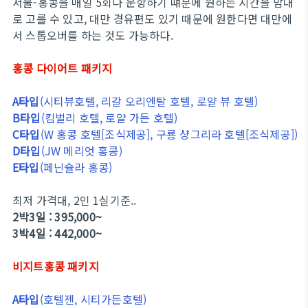
서울-홍콩을 매일 5회나 운항하기 떄문에 원하는 시간을 맘대
로 고를 수 있고, 대만 경유편도 있기 때문에 원한다면 대만에
서 스톱오버를 하는 것도 가능하다.
홍콩 다이어트 패키지
A타입
(시티뷰호텔, 리갈 오리엔탈 호텔, 로얄 뷰 호텔)
B타입
(킴벌리 호텔, 로얄 가든 호텔)
C타입
(W 홍콩 호텔[조식제공], 구룡 샹그리라 호텔[조식제공])
D타입
(JW 메리엇 홍콩)
E타입
(페닌슐라 홍콩)
최저 가격대, 2인 1실기준..
2박3일 : 395,000~
3박4일 : 442,000~
비지트홍콩 패키지
A타입
(호텔젠, 시티가든호텔)