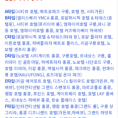
A타입
(시티뷰 호텔, 메트로파크 구룡, 호텔 젠, 시티가든)
B타입
(샐리스베리 YMCA 홍콩, 로얄퍼시픽 호텔 & 타워스(호
텔윙), 시티뷰 호텔(프리미어 룸), 엠파이어호텔 구룡,와니 광
동 호텔, 엠파이어호텔 홍콩, 호텔 커즈웨이베이 하버뷰)
C타입
(로얄퍼시픽 호텔 & 타워스(타워 윙), 로얄 플라자 호텔,
이튼호텔 홍콩, 하버플라자 메트로 폴리스, 리갈구룡호텔, 노
보텔 센추리 홍콩)
D타입
(노보텔 시티게이트 홍콩, 구룡호텔, 르네상스 구룡, 홀
리데이 인 골든마일, 하버프라자 홍콩, 노보텔 나단로드 구룡,
호텔 미라마, 리갈 홍콩, 엑셀시어 홍콩, 파크레인 홍콩, 란콰이
퐁 호텔(KAUUFONG), 로즈데일 온더 파크)
E타입
(리갈 에어포트 호텔, 디즈니's 헐리우드 호텔(가든뷰, 하
버뷰), 인터컨티넨탈 그랜드 스탠포드 홍콩, 마르코폴로 홍콩,
랭함 호텔 홍콩, 프린스 호텔, 게이트웨이 호텔, 호텔 LKF 롬버
스, 르네상스 하버뷰 홍콩, 랑송 플래이스 호텔)
F타입
(인터컨티넨탈 홍콩, 랭함 호텔 홍콩(그랜드 룸), 구룡 샹
그리라, 홍콩 디즈니랜드 호텔(가든뷰,하버뷰), 그랜드 하얏트