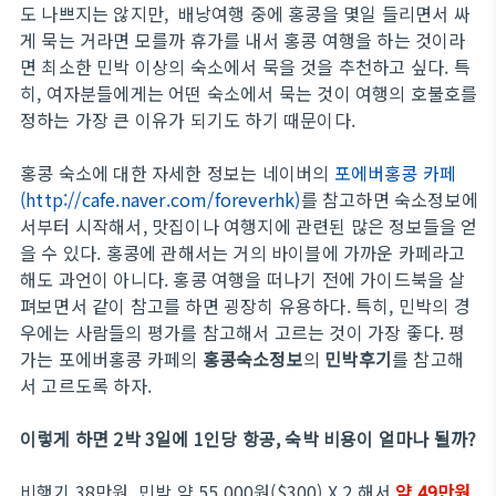
도 나쁘지는 않지만, 배낭여행 중에 홍콩을 몇일 들리면서 싸
게 묵는 거라면 모를까 휴가를 내서 홍콩 여행을 하는 것이라
면 최소한 민박 이상의 숙소에서 묵을 것을 추천하고 싶다. 특
히, 여자분들에게는 어떤 숙소에서 묵는 것이 여행의 호불호를
정하는 가장 큰 이유가 되기도 하기 때문이다.
홍콩 숙소에 대한 자세한 정보는 네이버의
포에버홍콩 카페
(http://cafe.naver.com/foreverhk)
를 참고하면 숙소정보에
서부터 시작해서, 맛집이나 여행지에 관련된 많은 정보들을 얻
을 수 있다. 홍콩에 관해서는 거의 바이블에 가까운 카페라고
해도 과언이 아니다. 홍콩 여행을 떠나기 전에 가이드북을 살
펴보면서 같이 참고를 하면 굉장히 유용하다. 특히, 민박의 경
우에는 사람들의 평가를 참고해서 고르는 것이 가장 좋다. 평
가는 포에버홍콩 카페의
홍콩숙소정보
의
민박후기
를 참고해
서 고르도록 하자.
이렇게 하면 2박 3일에 1인당 항공, 숙박 비용이 얼마나 될까?
비행기 38만원, 민박 약 55,000원($300) X 2 해서
약 49만원